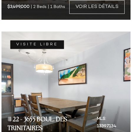
VOIR LES DÉTAILS
$3,499,000
| 2 Beds | 1 Baths
VISITE LIBRE
#22 - 3655 BOUL. DES
MLS:
13397134
TRINITAIRES