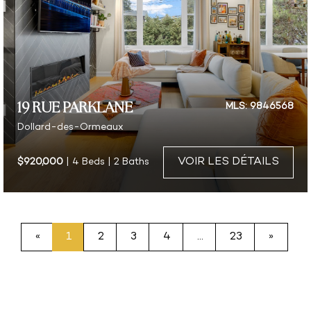
19 RUE PARKLANE
MLS: 9846568
Dollard-des-Ormeaux
VOIR LES DÉTAILS
$920,000
| 4 Beds | 2 Baths
«
1
2
3
4
…
23
»