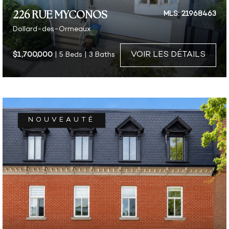
226 RUE MYCONOS
MLS: 21968463
Dollard-des-Ormeaux
VOIR LES DÉTAILS
$1,700,000
| 5 Beds | 3 Baths
NOUVEAUTÉ